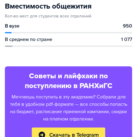
Вместимость общежития
Кол-во мест для студентов всех отделений
В вузе
950
В среднем по стране
1 077
Советы и лайфхаки по
поступлению в РАНХиГС
Мечтаешь поступить в эту академию? Собрали для
тебя в удобном pdf-формате — все способы попасть
на бюджет, расписание приемной кампании, скидки
на платном отделении.
Скачать в Telegram