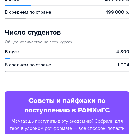
В среднем по стране
199 000 р.
Число студентов
Общее количество на всех курсах
В вузе
4 800
В среднем по стране
1 004
Советы и лайфхаки по
поступлению в РАНХиГС
Мечтаешь поступить в эту академию? Собрали для
тебя в удобном pdf-формате — все способы попасть