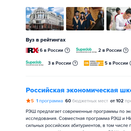
Вуз в рейтингах
6 в России
2 в России
3 в России
5 в России
Российская экономическая шк
5
1
программа
60
бюджетных мест
от 102
пр
РЭШ предлагает современные программы по эко
исследования. Совместная программа РЭШ и Н
сильных российских абитуриентов, в том числ