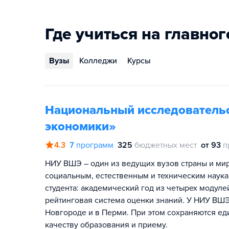
Где учиться на главног
Вузы
Колледжи
Курсы
Национальный исследователь
экономики»
4.3
7
программ
325
бюджетных мест
от 93
п
НИУ ВШЭ – один из ведущих вузов страны и мира
социальным, естественным и техническим наука
студента: академический год из четырех модул
рейтинговая система оценки знаний. У НИУ ВШЭ
Новгороде и в Перми. При этом сохраняются ед
качеству образования и приему.