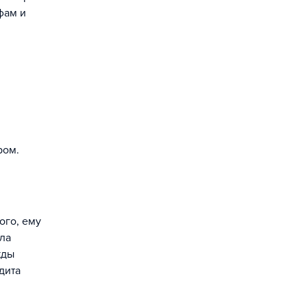
фам и
ром.
ого, ему
ла
жды
дита