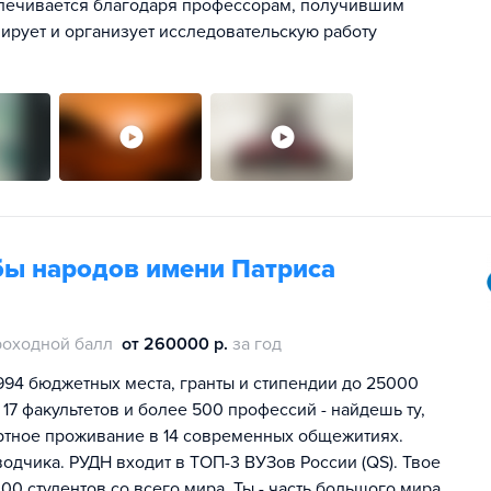
спечивается благодаря профессорам, получившим
ирует и организует исследовательскую работу
бы народов имени Патриса
роходной балл
от 260000 р.
за год
994 бюджетных места, гранты и стипендии до 25000
 17 факультетов и более 500 профессий - найдешь ту,
ртное проживание в 14 современных общежитиях.
одчика. РУДН входит в ТОП-3 ВУЗов России (QS). Твое
00 студентов со всего мира. Ты - часть большого мира