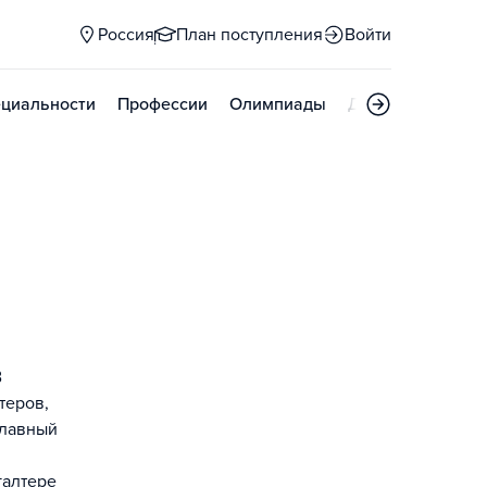
Россия
План поступления
Войти
циальности
Профессии
Олимпиады
Дни открытых д
В
теров,
главный
галтере