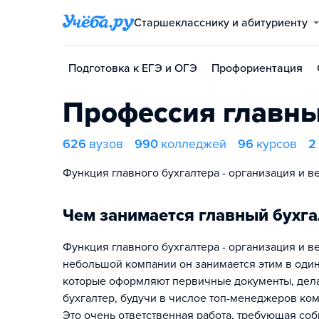
Старшекласснику и абитуриенту
Подготовка к ЕГЭ и ОГЭ
Профориентация
Профессия главны
626
вузов
990
колледжей
96
курсов
2
Функция главного бухгалтера - организация и в
Чем занимается главный бухга
Функция главного бухгалтера - организация и в
небольшой компании он занимается этим в одино
которые оформляют первичные документы, дела
бухгалтер, будучи в числое топ-менеджеров ком
Это очень ответственная работа, требующая собр