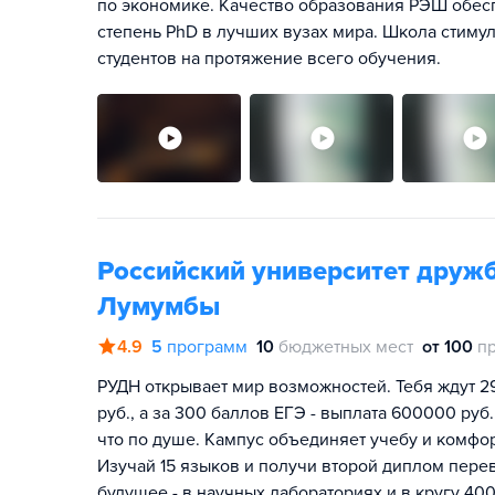
по экономике. Качество образования РЭШ обе
степень PhD в лучших вузах мира. Школа стимул
студентов на протяжение всего обучения.
Российский университет друж
Лумумбы
4.9
5
программ
10
бюджетных мест
от 100
п
РУДН открывает мир возможностей. Тебя ждут 2
руб., а за 300 баллов ЕГЭ - выплата 600000 руб.
что по душе. Кампус объединяет учебу и комфо
Изучай 15 языков и получи второй диплом перев
будущее - в научных лабораториях и в кругу 400