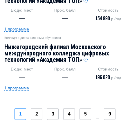
технологий «Академия TOП»
Бюдж. мест
Прох. балл
Стоимость
—
—
154 890
р./год
1 программа
Колледж с дистанционным обучением
Нижегородский филиал Московского
международного колледжа цифровых
технологий «Академия TOП»
Бюдж. мест
Прох. балл
Стоимость
—
—
196 020
р./год
1 программа
1
2
3
4
5
9
...