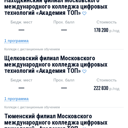
Находкинский филиал Московского
международного колледжа цифровых
технологий «Академия ТОП»
Бюдж. мест
Прох. балл
Стоимость
—
—
178 200
р./год
1 программа
Колледж с дистанционным обучением
Щелковский филиал Московского
международного колледжа цифровых
технологий «Академия ТОП»
Бюдж. мест
Прох. балл
Стоимость
—
—
222 830
р./год
1 программа
Колледж с дистанционным обучением
Тюменский филиал Московского
международного колледжа цифровых