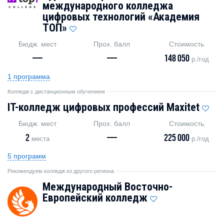
международного колледжа
цифровых технологий «Академия
TOП»
Бюдж. мест
Прох. балл
Стоимость
—
—
148 050
р./год
1 программа
Колледж с дистанционным обучением
IT-колледж цифровых профессий Maxitet
Бюдж. мест
Прох. балл
Стоимость
2
—
225 000
места
р./год
5 программ
Рекомендуем колледж из другого региона
Международный Восточно-
Европейский колледж