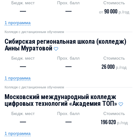
Бюдж. мест
Прох. балл
Стоимость
—
—
90 000
от
р./год
1 программа
Колледж с дистанционным обучением
Сибирская региональная школа (колледж)
Анны Муратовой
Бюдж. мест
Прох. балл
Стоимость
—
—
26 000
р./год
1 программа
Колледж с дистанционным обучением
Московский международный колледж
цифровых технологий «Академия ТОП»
Бюдж. мест
Прох. балл
Стоимость
—
—
196 020
р./год
1 программа